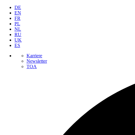
DE
EN
FR
PL
NL
RU
UK
ES
Karriere
Newsletter
TOA