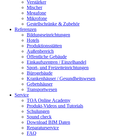
Verstärker
Mischer
Megafone
Mikrofone
Gestellschränke & Zubehör
Referenzen
Bildungseinrichtungen
Hotels
Produktionsstätten
Außenbereich
Öffentliche Gebäude
Einkaufszentren / Einzelhandel
Sport- und Freizeiteinrichtungen
Bürogebäude
Krankenhäuser / Gesundheitswesen
Gebetshäuser
Transportwesen
Service
TOA Online Academy
Produkt-Videos und Tutorials
Schulungen
Sound check
Download BIM Daten
Reparaturservice
FAQ