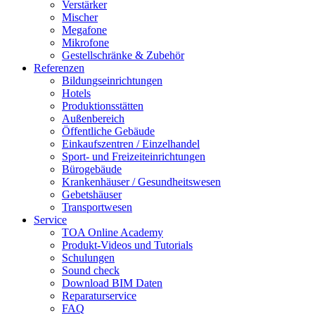
Verstärker
Mischer
Megafone
Mikrofone
Gestellschränke & Zubehör
Referenzen
Bildungseinrichtungen
Hotels
Produktionsstätten
Außenbereich
Öffentliche Gebäude
Einkaufszentren / Einzelhandel
Sport- und Freizeiteinrichtungen
Bürogebäude
Krankenhäuser / Gesundheitswesen
Gebetshäuser
Transportwesen
Service
TOA Online Academy
Produkt-Videos und Tutorials
Schulungen
Sound check
Download BIM Daten
Reparaturservice
FAQ