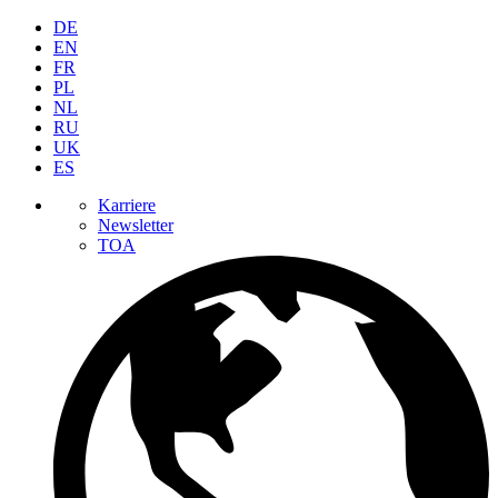
DE
EN
FR
PL
NL
RU
UK
ES
Karriere
Newsletter
TOA