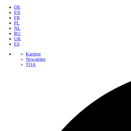
DE
EN
FR
PL
NL
RU
UK
ES
Karriere
Newsletter
TOA