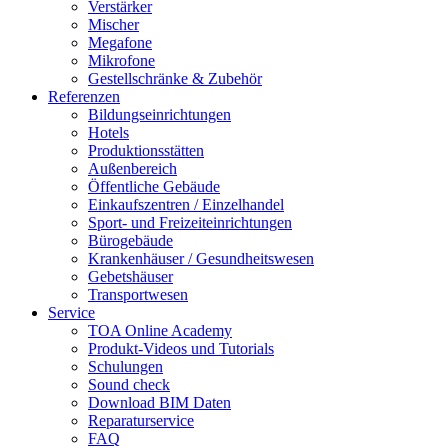
Verstärker
Mischer
Megafone
Mikrofone
Gestellschränke & Zubehör
Referenzen
Bildungseinrichtungen
Hotels
Produktionsstätten
Außenbereich
Öffentliche Gebäude
Einkaufszentren / Einzelhandel
Sport- und Freizeiteinrichtungen
Bürogebäude
Krankenhäuser / Gesundheitswesen
Gebetshäuser
Transportwesen
Service
TOA Online Academy
Produkt-Videos und Tutorials
Schulungen
Sound check
Download BIM Daten
Reparaturservice
FAQ