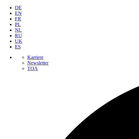
DE
EN
FR
PL
NL
RU
UK
ES
Karriere
Newsletter
TOA