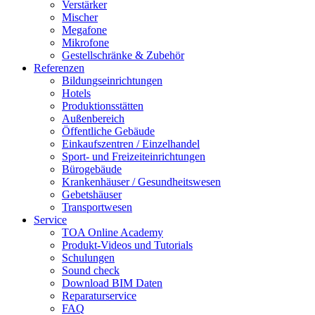
Verstärker
Mischer
Megafone
Mikrofone
Gestellschränke & Zubehör
Referenzen
Bildungseinrichtungen
Hotels
Produktionsstätten
Außenbereich
Öffentliche Gebäude
Einkaufszentren / Einzelhandel
Sport- und Freizeiteinrichtungen
Bürogebäude
Krankenhäuser / Gesundheitswesen
Gebetshäuser
Transportwesen
Service
TOA Online Academy
Produkt-Videos und Tutorials
Schulungen
Sound check
Download BIM Daten
Reparaturservice
FAQ