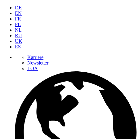
DE
EN
FR
PL
NL
RU
UK
ES
Karriere
Newsletter
TOA