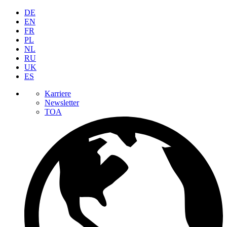
DE
EN
FR
PL
NL
RU
UK
ES
Karriere
Newsletter
TOA