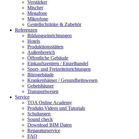
Verstärker
Mischer
Megafone
Mikrofone
Gestellschränke & Zubehör
Referenzen
Bildungseinrichtungen
Hotels
Produktionsstätten
Außenbereich
Öffentliche Gebäude
Einkaufszentren / Einzelhandel
Sport- und Freizeiteinrichtungen
Bürogebäude
Krankenhäuser / Gesundheitswesen
Gebetshäuser
Transportwesen
Service
TOA Online Academy
Produkt-Videos und Tutorials
Schulungen
Sound check
Download BIM Daten
Reparaturservice
FAQ