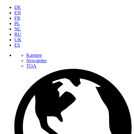
DE
EN
FR
PL
NL
RU
UK
ES
Karriere
Newsletter
TOA