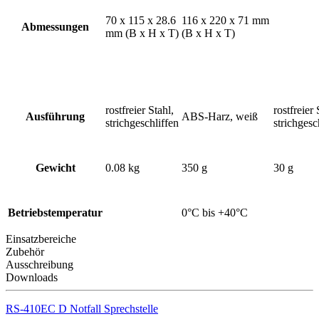
70 x 115 x 28.6
116 x 220 x 71 mm
Abmessungen
mm (B x H x T)
(B x H x T)
rostfreier Stahl,
rostfreier 
Ausführung
ABS-Harz, weiß
strichgeschliffen
strichgesc
Gewicht
0.08 kg
350 g
30 g
Betriebstemperatur
0°C bis +40°C
Einsatzbereiche
Zubehör
Ausschreibung
Downloads
RS-410EC D Notfall Sprechstelle