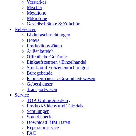
Verstärker
Mischer
Megafone
Mikrofone
Gestellschränke & Zubehör
Referenzen
Bildungseinrichtungen
Hotels
Produktionsstätten
Außenbereich
Öffentliche Gebäude
Einkaufszentren / Einzelhandel
Sport- und Freizeiteinrichtungen
Bürogebäude
Krankenhäuser / Gesundheitswesen
Gebetshäuser
Transportwesen
Service
TOA Online Academy
Produkt-Videos und Tutorials
Schulungen
Sound check
Download BIM Daten
Reparaturservice
FAQ