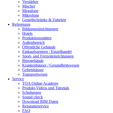
Verstärker
Mischer
Megafone
Mikrofone
Gestellschränke & Zubehör
Referenzen
Bildungseinrichtungen
Hotels
Produktionsstätten
Außenbereich
Öffentliche Gebäude
Einkaufszentren / Einzelhandel
Sport- und Freizeiteinrichtungen
Bürogebäude
Krankenhäuser / Gesundheitswesen
Gebetshäuser
Transportwesen
Service
TOA Online Academy
Produkt-Videos und Tutorials
Schulungen
Sound check
Download BIM Daten
Reparaturservice
FAQ