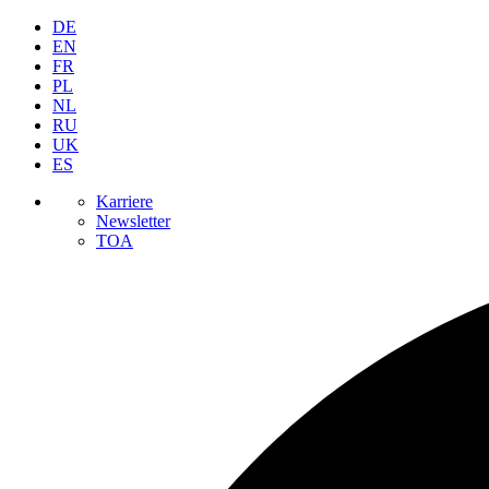
DE
EN
FR
PL
NL
RU
UK
ES
Karriere
Newsletter
TOA