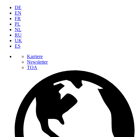
DE
EN
FR
PL
NL
RU
UK
ES
Karriere
Newsletter
TOA