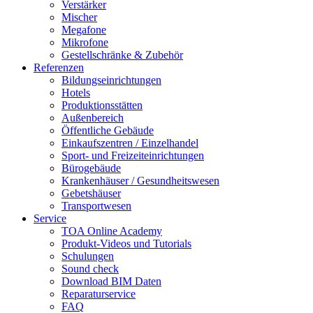
Verstärker
Mischer
Megafone
Mikrofone
Gestellschränke & Zubehör
Referenzen
Bildungseinrichtungen
Hotels
Produktionsstätten
Außenbereich
Öffentliche Gebäude
Einkaufszentren / Einzelhandel
Sport- und Freizeiteinrichtungen
Bürogebäude
Krankenhäuser / Gesundheitswesen
Gebetshäuser
Transportwesen
Service
TOA Online Academy
Produkt-Videos und Tutorials
Schulungen
Sound check
Download BIM Daten
Reparaturservice
FAQ