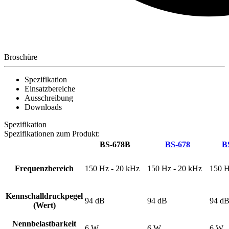
Broschüre
Spezifikation
Einsatzbereiche
Ausschreibung
Downloads
Spezifikation
Spezifikationen zum Produkt:
BS-678B
BS-678
B
Frequenzbereich
150 Hz - 20 kHz
150 Hz - 20 kHz
150 H
Kennschalldruckpegel
94 dB
94 dB
94 d
(Wert)
Nennbelastbarkeit
6 W
6 W
6 W