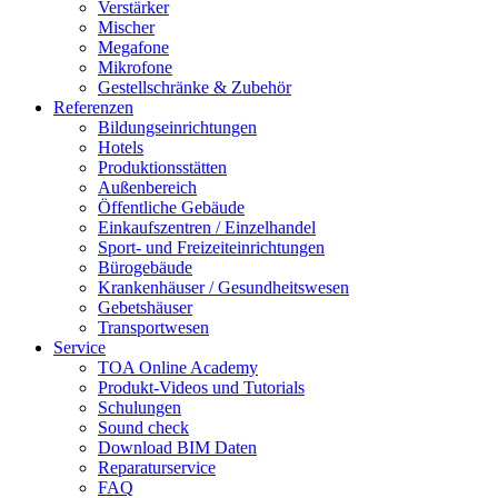
Verstärker
Mischer
Megafone
Mikrofone
Gestellschränke & Zubehör
Referenzen
Bildungseinrichtungen
Hotels
Produktionsstätten
Außenbereich
Öffentliche Gebäude
Einkaufszentren / Einzelhandel
Sport- und Freizeiteinrichtungen
Bürogebäude
Krankenhäuser / Gesundheitswesen
Gebetshäuser
Transportwesen
Service
TOA Online Academy
Produkt-Videos und Tutorials
Schulungen
Sound check
Download BIM Daten
Reparaturservice
FAQ