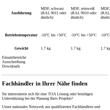
MDF, schwarz
MDF, reinweiß
MDF,
Ausführung
(RAL 9011 oder
(RAL 9010 oder
(RAL 
ähnlich)
ähnlich)
ähnli
Betriebstemperatur
-10°C bis +50°C
-10°C bis +50°C
-10°C
Gewicht
1.7 kg
1.7 kg
1.7 k
Einsatzbereiche
Ausschreibung
Downloads
Fachhändler in Ihrer Nähe finden
Sie interessieren sich für eine TOA Lösung oder benötigen
Unterstützung bei der Planung Ihres Projekts?
Unser nationales Netzwerk aus qualifizierten Fachhändlern und