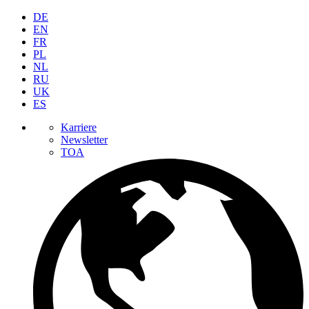
DE
EN
FR
PL
NL
RU
UK
ES
Karriere
Newsletter
TOA