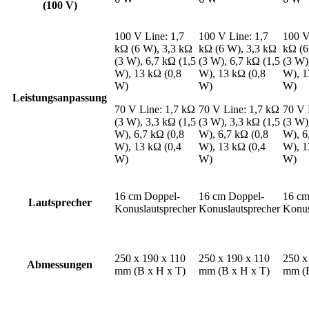
(100 V)
100 V Line: 1,7
100 V Line: 1,7
100 V
kΩ (6 W), 3,3 kΩ
kΩ (6 W), 3,3 kΩ
kΩ (6
(3 W), 6,7 kΩ (1,5
(3 W), 6,7 kΩ (1,5
(3 W)
W), 13 kΩ (0,8
W), 13 kΩ (0,8
W), 1
W)
W)
W)
Leistungsanpassung
70 V Line: 1,7 kΩ
70 V Line: 1,7 kΩ
70 V 
(3 W), 3,3 kΩ (1,5
(3 W), 3,3 kΩ (1,5
(3 W)
W), 6,7 kΩ (0,8
W), 6,7 kΩ (0,8
W), 6
W), 13 kΩ (0,4
W), 13 kΩ (0,4
W), 1
W)
W)
W)
16 cm Doppel-
16 cm Doppel-
16 cm
Lautsprecher
Konuslautsprecher
Konuslautsprecher
Konus
250 x 190 x 110
250 x 190 x 110
250 x
Abmessungen
mm (B x H x T)
mm (B x H x T)
mm (B