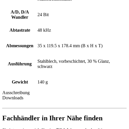
A/D, D/A
24 Bit
Wandler
Abtastrate
48 kHz
Abmessungen
35 x 119.5 x 178.4 mm (B x H x T)
Stahlblech, vorbeschichtet, 30 % Glanz,
Ausführung
schwarz
Gewicht
140 g
Ausschreibung
Downloads
Fachhändler in Ihrer Nähe finden