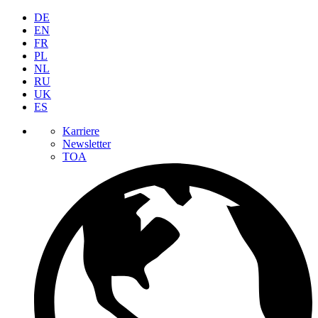
DE
EN
FR
PL
NL
RU
UK
ES
Karriere
Newsletter
TOA