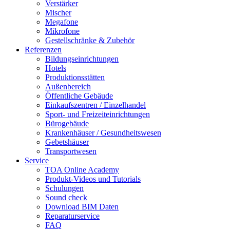
Verstärker
Mischer
Megafone
Mikrofone
Gestellschränke & Zubehör
Referenzen
Bildungseinrichtungen
Hotels
Produktionsstätten
Außenbereich
Öffentliche Gebäude
Einkaufszentren / Einzelhandel
Sport- und Freizeiteinrichtungen
Bürogebäude
Krankenhäuser / Gesundheitswesen
Gebetshäuser
Transportwesen
Service
TOA Online Academy
Produkt-Videos und Tutorials
Schulungen
Sound check
Download BIM Daten
Reparaturservice
FAQ