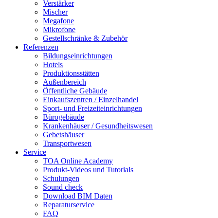
Verstärker
Mischer
Megafone
Mikrofone
Gestellschränke & Zubehör
Referenzen
Bildungseinrichtungen
Hotels
Produktionsstätten
Außenbereich
Öffentliche Gebäude
Einkaufszentren / Einzelhandel
Sport- und Freizeiteinrichtungen
Bürogebäude
Krankenhäuser / Gesundheitswesen
Gebetshäuser
Transportwesen
Service
TOA Online Academy
Produkt-Videos und Tutorials
Schulungen
Sound check
Download BIM Daten
Reparaturservice
FAQ