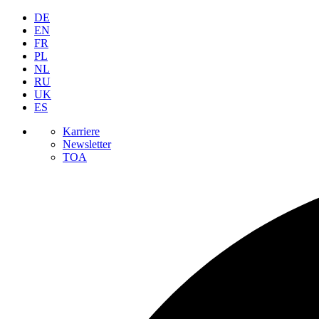
DE
EN
FR
PL
NL
RU
UK
ES
Karriere
Newsletter
TOA