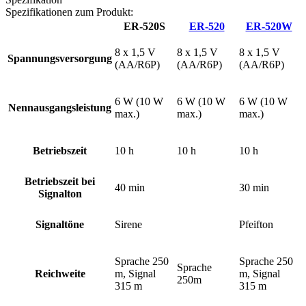
Spezifikationen zum Produkt:
ER-520S
ER-520
ER-520W
8 x 1,5 V
8 x 1,5 V
8 x 1,5 V
Spannungsversorgung
(AA/R6P)
(AA/R6P)
(AA/R6P)
6 W (10 W
6 W (10 W
6 W (10 W
Nennausgangsleistung
max.)
max.)
max.)
Betriebszeit
10 h
10 h
10 h
Betriebszeit bei
40 min
30 min
Signalton
Signaltöne
Sirene
Pfeifton
Sprache 250
Sprache 250
Sprache
Reichweite
m, Signal
m, Signal
250m
315 m
315 m