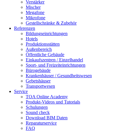
Verstärker
Mischer
Megafone
Mikrofone
Gestellschränke & Zubehör
Referenzen
Bildungseinrichtungen
Hotels
Produktionsstätten
Außenbereich
Öffentliche Gebäude
Einkaufszentren / Einzelhandel
Sport- und Freizeiteinrichtungen
Bürogebäude
Krankenhäuser / Gesundheitswesen
Gebetshäuser
Transportwesen
Service
TOA Online Academy
Produkt-Videos und Tutorials
Schulungen
Sound check
Download BIM Daten
Reparaturservice
FAQ