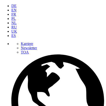
DE
EN
FR
PL
NL
RU
UK
ES
Karriere
Newsletter
TOA