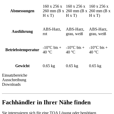
160 x 256 x
160 x 256 x
160 x 256 x
Abmessungen
260 mm (B x
260 mm (B x
260 mm (B x
H x T)
H x T)
H x T)
ABS-Harz,
ABS-Harz,
ABS-Harz,
Ausführung
rot
grau, weiß
grau, weiß
-10°C bis +
-10°C bis +
-10°C bis +
Betriebstemperatur
40 °C
40 °C
40 °C
Gewicht
0.65 kg
0.65 kg
0.65 kg
Einsatzbereiche
Ausschreibung
Downloads
Fachhändler in Ihrer Nähe finden
Sie interessieren sich für eine TOA Lösung oder benötigen