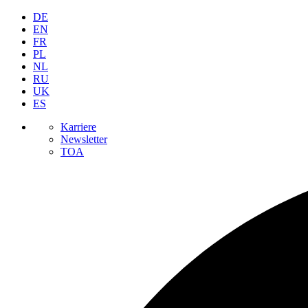
DE
EN
FR
PL
NL
RU
UK
ES
Karriere
Newsletter
TOA