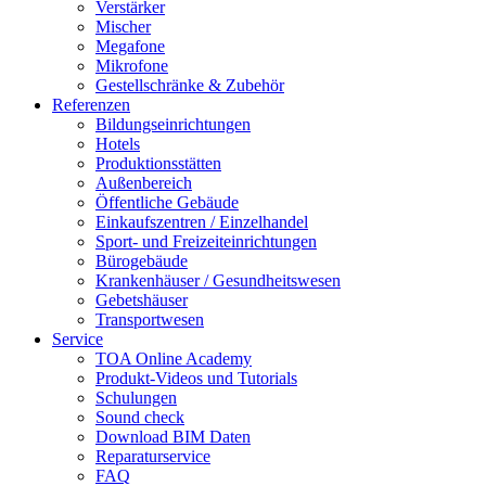
Verstärker
Mischer
Megafone
Mikrofone
Gestellschränke & Zubehör
Referenzen
Bildungseinrichtungen
Hotels
Produktionsstätten
Außenbereich
Öffentliche Gebäude
Einkaufszentren / Einzelhandel
Sport- und Freizeiteinrichtungen
Bürogebäude
Krankenhäuser / Gesundheitswesen
Gebetshäuser
Transportwesen
Service
TOA Online Academy
Produkt-Videos und Tutorials
Schulungen
Sound check
Download BIM Daten
Reparaturservice
FAQ