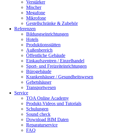
Verstärker
Mischer
Megafone
Mikrofone
Gestellschränke & Zubehör
Referenzen
Bildungseinrichtungen
Hotels
Produktionsstätten
Außenbereich
Öffentliche Gebäude
Einkaufszentren / Einzelhandel
Sport- und Freizeiteinrichtungen
Bürogebäude
Krankenhäuser / Gesundheitswesen
Gebetshäuser
Transportwesen
Service
TOA Online Academy
Produkt-Videos und Tutorials
Schulungen
Sound check
Download BIM Daten
Reparaturservice
FAQ