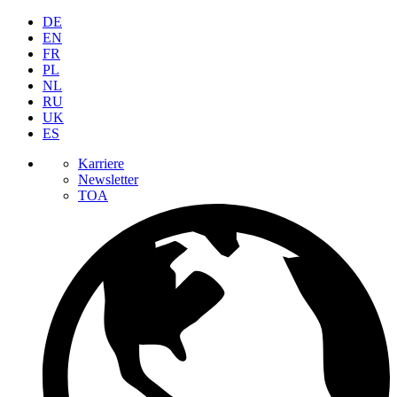
DE
EN
FR
PL
NL
RU
UK
ES
Karriere
Newsletter
TOA