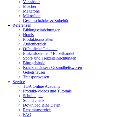
Verstärker
Mischer
Megafone
Mikrofone
Gestellschränke & Zubehör
Referenzen
Bildungseinrichtungen
Hotels
Produktionsstätten
Außenbereich
Öffentliche Gebäude
Einkaufszentren / Einzelhandel
Sport- und Freizeiteinrichtungen
Bürogebäude
Krankenhäuser / Gesundheitswesen
Gebetshäuser
Transportwesen
Service
TOA Online Academy
Produkt-Videos und Tutorials
Schulungen
Sound check
Download BIM Daten
Reparaturservice
FAQ