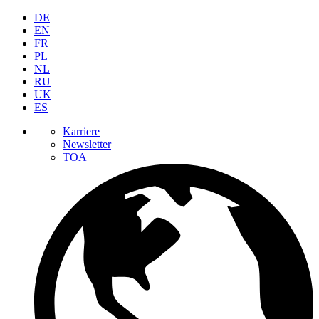
DE
EN
FR
PL
NL
RU
UK
ES
Karriere
Newsletter
TOA