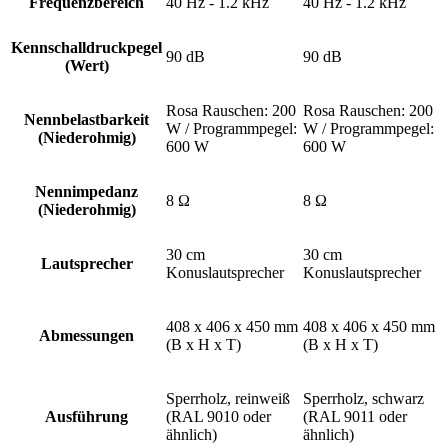
Frequenzbereich
40 Hz - 1.2 kHz
40 Hz - 1.2 kHz
Kennschalldruckpegel
90 dB
90 dB
(Wert)
Rosa Rauschen: 200
Rosa Rauschen: 200
Nennbelastbarkeit
W / Programmpegel:
W / Programmpegel:
(Niederohmig)
600 W
600 W
Nennimpedanz
8 Ω
8 Ω
(Niederohmig)
30 cm
30 cm
Lautsprecher
Konuslautsprecher
Konuslautsprecher
408 x 406 x 450 mm
408 x 406 x 450 mm
Abmessungen
(B x H x T)
(B x H x T)
Sperrholz, reinweiß
Sperrholz, schwarz
Ausführung
(RAL 9010 oder
(RAL 9011 oder
ähnlich)
ähnlich)