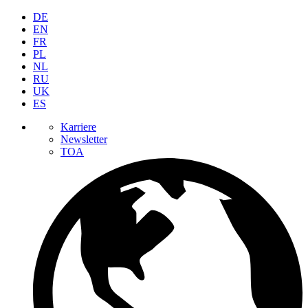
DE
EN
FR
PL
NL
RU
UK
ES
Karriere
Newsletter
TOA