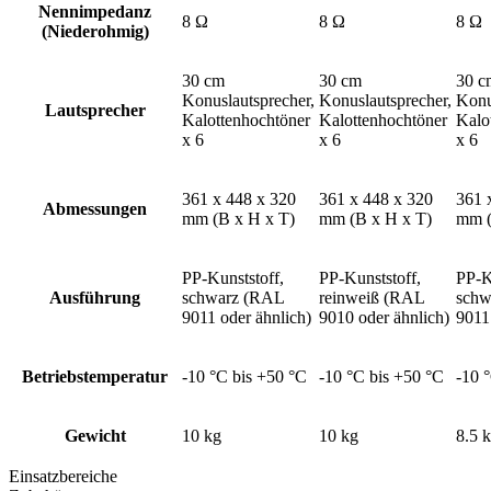
Nennimpedanz
8 Ω
8 Ω
8 Ω
(Niederohmig)
30 cm
30 cm
30 c
Konuslautsprecher,
Konuslautsprecher,
Konu
Lautsprecher
Kalottenhochtöner
Kalottenhochtöner
Kalo
x 6
x 6
x 6
361 x 448 x 320
361 x 448 x 320
361 
Abmessungen
mm (B x H x T)
mm (B x H x T)
mm (
PP-Kunststoff,
PP-Kunststoff,
PP-K
Ausführung
schwarz (RAL
reinweiß (RAL
schw
9011 oder ähnlich)
9010 oder ähnlich)
9011
Betriebstemperatur
-10 °C bis +50 °C
-10 °C bis +50 °C
-10 
Gewicht
10 kg
10 kg
8.5 
Einsatzbereiche