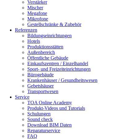
Verstärker
Mischer
Megafone
Mikrofone
Gestellschränke & Zubehör
Referenzen
Bildungseinrichtungen
Hotels
Produktionsstätten
Außenbereich
Öffentliche Gebäude
Einkaufszentren / Einzelhandel
Sport- und Freizeiteinrichtungen
Bürogebäude
Krankenhäuser / Gesundheitswesen
Gebetshäuser
Transportwesen
Service
TOA Online Academy
Produkt-Videos und Tutorials
Schulungen
Sound check
Download BIM Daten
Reparaturservice
FAQ