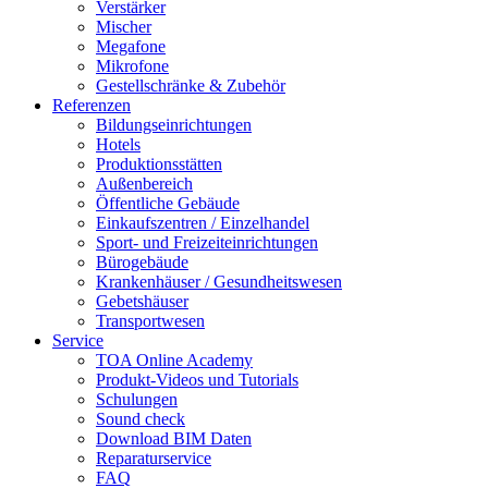
Verstärker
Mischer
Megafone
Mikrofone
Gestellschränke & Zubehör
Referenzen
Bildungseinrichtungen
Hotels
Produktionsstätten
Außenbereich
Öffentliche Gebäude
Einkaufszentren / Einzelhandel
Sport- und Freizeiteinrichtungen
Bürogebäude
Krankenhäuser / Gesundheitswesen
Gebetshäuser
Transportwesen
Service
TOA Online Academy
Produkt-Videos und Tutorials
Schulungen
Sound check
Download BIM Daten
Reparaturservice
FAQ