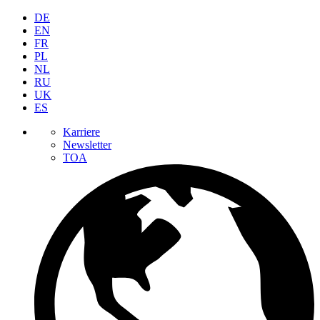
DE
EN
FR
PL
NL
RU
UK
ES
Karriere
Newsletter
TOA