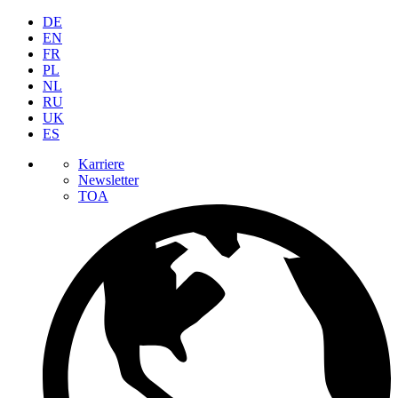
DE
EN
FR
PL
NL
RU
UK
ES
Karriere
Newsletter
TOA