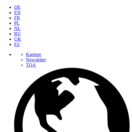
DE
EN
FR
PL
NL
RU
UK
ES
Karriere
Newsletter
TOA