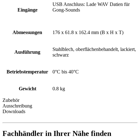
USB Anschluss: Lade WAV Datien für
Eingänge
Gong-Sounds
Abmessungen
176 x 61.8 x 162.4 mm (B x H x T)
Stahlblech, oberflächenbehandelt, lackiert,
Ausführung
schwarz
Betriebstemperatur
0°C bis 40°C
Gewicht
0.8 kg
Zubehör
Ausschreibung
Downloads
Fachhändler in Ihrer Nähe finden