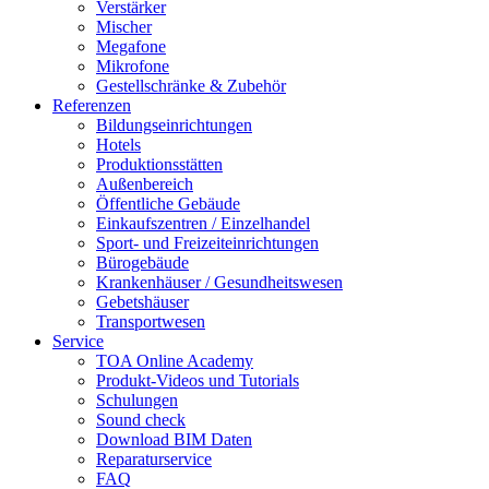
Verstärker
Mischer
Megafone
Mikrofone
Gestellschränke & Zubehör
Referenzen
Bildungseinrichtungen
Hotels
Produktionsstätten
Außenbereich
Öffentliche Gebäude
Einkaufszentren / Einzelhandel
Sport- und Freizeiteinrichtungen
Bürogebäude
Krankenhäuser / Gesundheitswesen
Gebetshäuser
Transportwesen
Service
TOA Online Academy
Produkt-Videos und Tutorials
Schulungen
Sound check
Download BIM Daten
Reparaturservice
FAQ