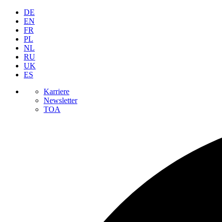
DE
EN
FR
PL
NL
RU
UK
ES
Karriere
Newsletter
TOA