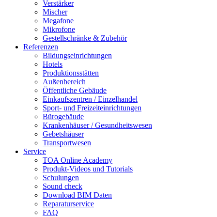
Verstärker
Mischer
Megafone
Mikrofone
Gestellschränke & Zubehör
Referenzen
Bildungseinrichtungen
Hotels
Produktionsstätten
Außenbereich
Öffentliche Gebäude
Einkaufszentren / Einzelhandel
Sport- und Freizeiteinrichtungen
Bürogebäude
Krankenhäuser / Gesundheitswesen
Gebetshäuser
Transportwesen
Service
TOA Online Academy
Produkt-Videos und Tutorials
Schulungen
Sound check
Download BIM Daten
Reparaturservice
FAQ