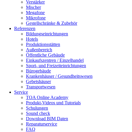
Verstärker
Mischer
Megafone
Mikrofone
Gestellschränke & Zubehör
Referenzen
Bildungseinrichtungen
Hotels
Produktionsstätten
Außenbereich
Öffentliche Gebäude
Einkaufszentren / Einzelhandel
Sport- und Freizeiteinrichtungen
Bürogebäude
Krankenhäuser / Gesundheitswesen
Gebetshäuser
Transportwesen
Service
TOA Online Academy
Produkt-Videos und Tutorials
Schulungen
Sound check
Download BIM Daten
Reparaturservice
FAQ