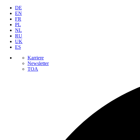
DE
EN
FR
PL
NL
RU
UK
ES
Karriere
Newsletter
TOA