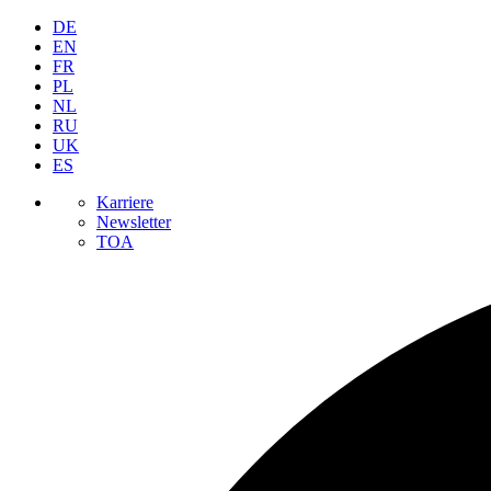
DE
EN
FR
PL
NL
RU
UK
ES
Karriere
Newsletter
TOA