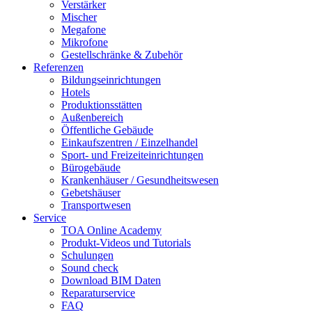
Verstärker
Mischer
Megafone
Mikrofone
Gestellschränke & Zubehör
Referenzen
Bildungseinrichtungen
Hotels
Produktionsstätten
Außenbereich
Öffentliche Gebäude
Einkaufszentren / Einzelhandel
Sport- und Freizeiteinrichtungen
Bürogebäude
Krankenhäuser / Gesundheitswesen
Gebetshäuser
Transportwesen
Service
TOA Online Academy
Produkt-Videos und Tutorials
Schulungen
Sound check
Download BIM Daten
Reparaturservice
FAQ