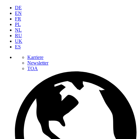
DE
EN
FR
PL
NL
RU
UK
ES
Karriere
Newsletter
TOA