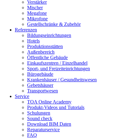
Verstärker
Mischer
Megafone
Mikrofone
Gestellschränke & Zubehör
Referenzen
Bildungseinrichtungen
Hotels
Produktionsstätten
Außenbereich
Öffentliche Gebäude
Einkaufszentren / Einzelhandel
Sport- und Freizeiteinrichtungen
Bürogebäude
Krankenhäuser / Gesundheitswesen
Gebetshäuser
Transportwesen
Service
TOA Online Academy
Produkt-Videos und Tutorials
Schulungen
Sound check
Download BIM Daten
Reparaturservice
FAQ