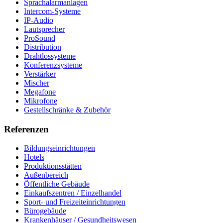
Sprachalarmanlagen
Intercom-Systeme
IP-Audio
Lautsprecher
ProSound
Distribution
Drahtlossysteme
Konferenzsysteme
Verstärker
Mischer
Megafone
Mikrofone
Gestellschränke & Zubehör
Referenzen
Bildungseinrichtungen
Hotels
Produktionsstätten
Außenbereich
Öffentliche Gebäude
Einkaufszentren / Einzelhandel
Sport- und Freizeiteinrichtungen
Bürogebäude
Krankenhäuser / Gesundheitswesen