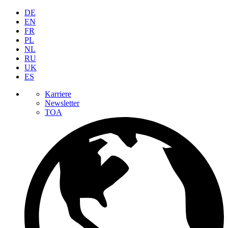
DE
EN
FR
PL
NL
RU
UK
ES
Karriere
Newsletter
TOA