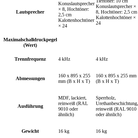
Tieftöner: 10 cm
Konuslautsprecher
Konuslautsprecher ×
× 8, Hochtöner:
Lautsprecher
8, Hochtöner: 2,5 cm
2,5 cm
Kalottenhochtöner ×
Kalottenhochtöner
24
× 24
Maximalschalldruckpegel
(Wert)
Trennfrequenz
4 kHz
4 kHz
160 x 895 x 255
160 x 895 x 255 mm
Abmessungen
mm (B x H x T)
(B x H x T)
MDF, lackiert,
Sperrholz,
reinweiß (RAL
Urethanbeschichtung
Ausführung
9010 oder
reinweiß (RAL 9010
ähnlich)
oder ähnlich)
Gewicht
16 kg
16 kg