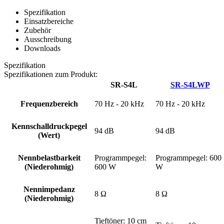
Spezifikation
Einsatzbereiche
Zubehör
Ausschreibung
Downloads
Spezifikation
Spezifikationen zum Produkt:
SR-S4L
SR-S4LWP
Frequenzbereich
70 Hz - 20 kHz
70 Hz - 20 kHz
Kennschalldruckpegel
94 dB
94 dB
(Wert)
Nennbelastbarkeit
Programmpegel:
Programmpegel: 600
(Niederohmig)
600 W
W
Nennimpedanz
8 Ω
8 Ω
(Niederohmig)
Tieftöner: 10 cm