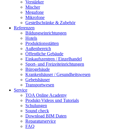
Verstärker
Mischer
Megafone
Mikrofone
Gestellschränke & Zubehör
Referenzen
Bildungseinrichtungen
Hotels
Produktionsstätten
Außenbereich
Öffentliche Gebäude
Einkaufszentren / Einzelhandel
Sport- und Freizeiteinrichtungen
Bürogebäude
Krankenhäuser / Gesundheitswesen
Gebetshäuser
Transportwesen
Service
TOA Online Academy
Produkt-Videos und Tutorials
Schulungen
Sound check
Download BIM Daten
Reparaturservice
FAQ