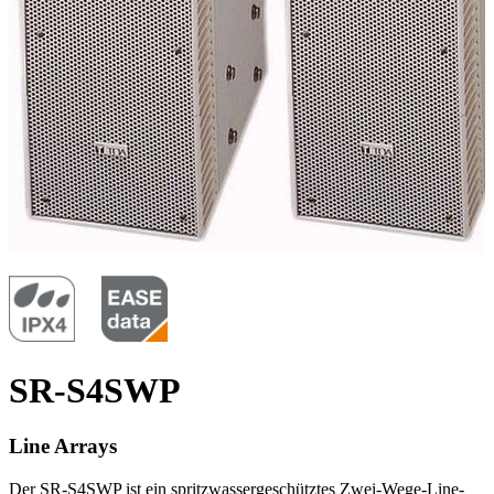
SR-S4SWP
Line Arrays
Der SR-S4SWP ist ein spritzwassergeschütztes Zwei-Wege-Line-