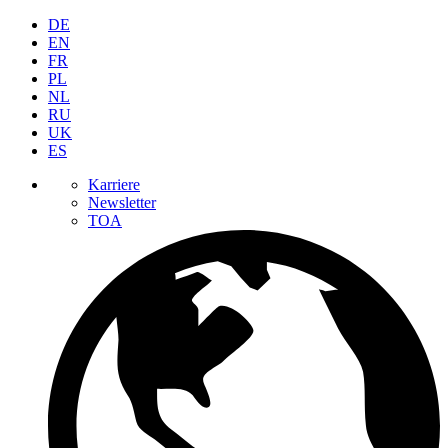
DE
EN
FR
PL
NL
RU
UK
ES
Karriere
Newsletter
TOA