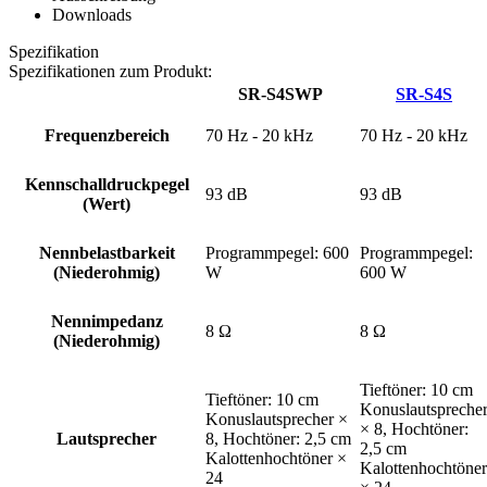
Downloads
Spezifikation
Spezifikationen zum Produkt:
SR-S4SWP
SR-S4S
Frequenzbereich
70 Hz - 20 kHz
70 Hz - 20 kHz
Kennschalldruckpegel
93 dB
93 dB
(Wert)
Nennbelastbarkeit
Programmpegel: 600
Programmpegel:
(Niederohmig)
W
600 W
Nennimpedanz
8 Ω
8 Ω
(Niederohmig)
Tieftöner: 10 cm
Tieftöner: 10 cm
Konuslautspreche
Konuslautsprecher ×
× 8, Hochtöner:
Lautsprecher
8, Hochtöner: 2,5 cm
2,5 cm
Kalottenhochtöner ×
Kalottenhochtöner
24