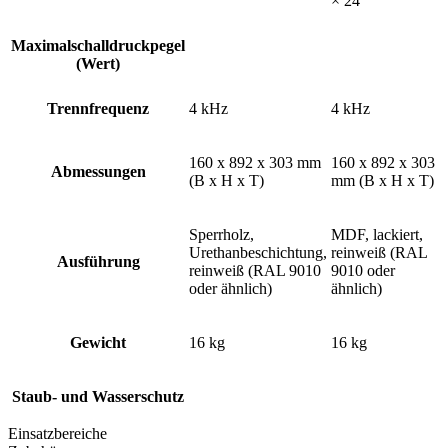
× 24
Maximalschalldruckpegel
(Wert)
Trennfrequenz
4 kHz
4 kHz
160 x 892 x 303 mm
160 x 892 x 303
Abmessungen
(B x H x T)
mm (B x H x T)
Sperrholz,
MDF, lackiert,
Urethanbeschichtung,
reinweiß (RAL
Ausführung
reinweiß (RAL 9010
9010 oder
oder ähnlich)
ähnlich)
Gewicht
16 kg
16 kg
Staub- und Wasserschutz
Einsatzbereiche