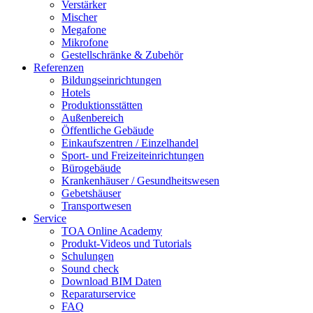
Verstärker
Mischer
Megafone
Mikrofone
Gestellschränke & Zubehör
Referenzen
Bildungseinrichtungen
Hotels
Produktionsstätten
Außenbereich
Öffentliche Gebäude
Einkaufszentren / Einzelhandel
Sport- und Freizeiteinrichtungen
Bürogebäude
Krankenhäuser / Gesundheitswesen
Gebetshäuser
Transportwesen
Service
TOA Online Academy
Produkt-Videos und Tutorials
Schulungen
Sound check
Download BIM Daten
Reparaturservice
FAQ