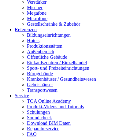
Verstärker
Mischer
Megafone
Mikrofone
Gestellschränke & Zubehör
Referenzen
Bildungseinrichtungen
Hotels
Produktionsstätten
Außenbereich
Öffentliche Gebäude
Einkaufszentren / Einzelhandel
Sport- und Freizeiteinrichtungen
Bürogebäude
Krankenhäuser / Gesundheitswesen
Gebetshäuser
Transportwesen
Service
TOA Online Academy
Produkt-Videos und Tutorials
Schulungen
Sound check
Download BIM Daten
Reparaturservice
FAQ