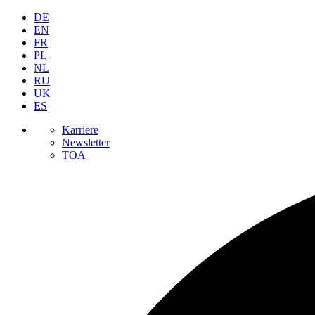
DE
EN
FR
PL
NL
RU
UK
ES
Karriere
Newsletter
TOA