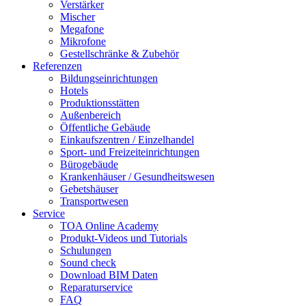
Verstärker
Mischer
Megafone
Mikrofone
Gestellschränke & Zubehör
Referenzen
Bildungseinrichtungen
Hotels
Produktionsstätten
Außenbereich
Öffentliche Gebäude
Einkaufszentren / Einzelhandel
Sport- und Freizeiteinrichtungen
Bürogebäude
Krankenhäuser / Gesundheitswesen
Gebetshäuser
Transportwesen
Service
TOA Online Academy
Produkt-Videos und Tutorials
Schulungen
Sound check
Download BIM Daten
Reparaturservice
FAQ