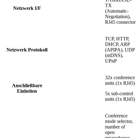
TX
Netzwerk I/F
(Automatic-
Negotiation),
RJ45 connector
TCP, HTTP,
DHCP, ARP
Netzwerk Protokoll
(APIPA), UDP
(mDNS),
UPnP
32x conference
units (1x RJ45)
Anschließbare
Einheiten
5x sub-control
units (1x RJ45)
Conference
mode selector,
number of
open
microphones