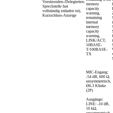
Vorsitzenden-/Delegierten-
memory
Sprechstelle fast
capacity
vollständig entladen ist),
warning,
Kurzschluss-Anzeige
remaining
internal
memory
capacity
warning,
LINK/ACT,
10BASE-
T/100BASE-
TX
MIC-Engang:
-54 dB, 600 Ω,
unsymmetrisch,
Ø6.3 Klinke
(2P)
Ausgänge:
LINE: -10 dB,
10 kΩ,
unsymmetrisch,