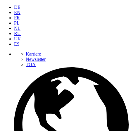
DE
EN
FR
PL
NL
RU
UK
ES
Karriere
Newsletter
TOA