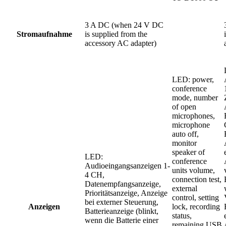
3 A DC (when 24 V DC
Stromaufnahme
is supplied from the
accessory AC adapter)
LED: power,
conference
mode, number
of open
microphones,
microphone
auto off,
monitor
speaker of
LED:
conference
Audioeingangsanzeigen 1-
units volume,
4 CH,
connection test,
Datenempfangsanzeige,
external
Prioritätsanzeige, Anzeige
control, setting
bei externer Steuerung,
Anzeigen
lock, recording
Batterieanzeige (blinkt,
status,
wenn die Batterie einer
remaining USB