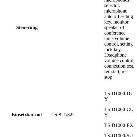
selector,
microphone
auto off setting
key, monitor
Steuerung
speaker of
conference
units volume
control, setting
lock key,
Headphone
volume control,
connection test,
rec start, rec
stop
TS-D1000-DU
Y
TS-D1000-CU
Einsetzbar mit
TS-821/822
Y
TS-D1000-EX
TS-D1000-SU