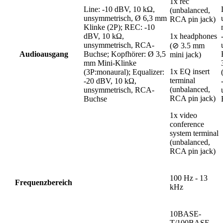
1x rec
Line: -10 dBV, 10 kΩ,
(unbalanced,
unsymmetrisch, Ø 6,3 mm
RCA pin jack)
Klinke (2P); REC: -10
dBV, 10 kΩ,
1x headphones
unsymmetrisch, RCA-
(⊘ 3.5 mm
Audioausgang
Buchse; Kopfhörer: Ø 3,5
mini jack)
mm Mini-Klinke
1x EQ insert
(3P:monaural); Equalizer:
terminal
-20 dBV, 10 kΩ,
(unbalanced,
unsymmetrisch, RCA-
RCA pin jack)
Buchse
1x video
conference
system terminal
(unbalanced,
RCA pin jack)
100 Hz - 13
Frequenzbereich
kHz
10BASE-
T/100BASE-