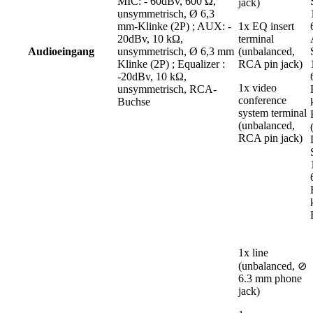
MIC: - 60dBv, 600 Ω,
jack)
unsymmetrisch, Ø 6,3
mm-Klinke (2P) ; AUX: -
1x EQ insert
20dBv, 10 kΩ,
terminal
Audioeingang
unsymmetrisch, Ø 6,3 mm
(unbalanced,
Klinke (2P) ; Equalizer :
RCA pin jack)
-20dBv, 10 kΩ,
1x video
unsymmetrisch, RCA-
conference
Buchse
system terminal
(unbalanced,
RCA pin jack)
1x line
(unbalanced, ⊘
6.3 mm phone
jack)