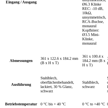
Eingang / Ausgang
Ø6.3 Klinke
REC: -10 dB,
10kΩ,
unsymmetrisch,
RCA-Buchse,
monaural
Kopfhörer:
Ø3.5 Mini-
Klinke,
monaural
361 x 100.4 x
361 x 122.6 x 184.2 mm
Abmessungen
184.2 mm (B x
(B x H x T)
H x T)
Stahlblech,
oberflächenbehandelt,
Stahlblech,
Ausführung
lackiert, 30 % Glanz,
schwarz
schwarz
Betriebstemperatur
0 °C bis + 40 °C
0 °C to +40 °C