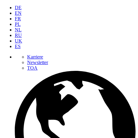
DE
EN
FR
PL
NL
RU
UK
ES
Karriere
Newsletter
TOA