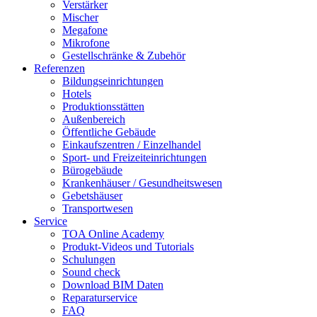
Verstärker
Mischer
Megafone
Mikrofone
Gestellschränke & Zubehör
Referenzen
Bildungseinrichtungen
Hotels
Produktionsstätten
Außenbereich
Öffentliche Gebäude
Einkaufszentren / Einzelhandel
Sport- und Freizeiteinrichtungen
Bürogebäude
Krankenhäuser / Gesundheitswesen
Gebetshäuser
Transportwesen
Service
TOA Online Academy
Produkt-Videos und Tutorials
Schulungen
Sound check
Download BIM Daten
Reparaturservice
FAQ