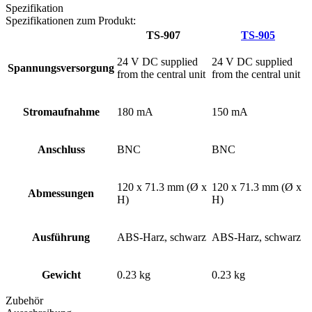
Spezifikation
Spezifikationen zum Produkt:
TS-907
TS-905
24 V DC supplied
24 V DC supplied
Spannungsversorgung
from the central unit
from the central unit
Stromaufnahme
180 mA
150 mA
Anschluss
BNC
BNC
120 x 71.3 mm (Ø x
120 x 71.3 mm (Ø x
Abmessungen
H)
H)
Ausführung
ABS-Harz, schwarz
ABS-Harz, schwarz
Gewicht
0.23 kg
0.23 kg
Zubehör