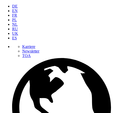
DE
EN
FR
PL
NL
RU
UK
ES
Karriere
Newsletter
TOA