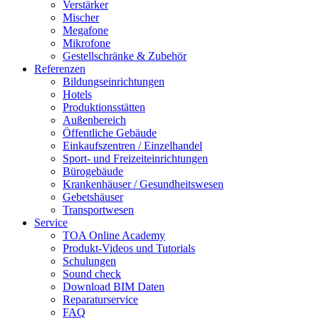
Verstärker
Mischer
Megafone
Mikrofone
Gestellschränke & Zubehör
Referenzen
Bildungseinrichtungen
Hotels
Produktionsstätten
Außenbereich
Öffentliche Gebäude
Einkaufszentren / Einzelhandel
Sport- und Freizeiteinrichtungen
Bürogebäude
Krankenhäuser / Gesundheitswesen
Gebetshäuser
Transportwesen
Service
TOA Online Academy
Produkt-Videos und Tutorials
Schulungen
Sound check
Download BIM Daten
Reparaturservice
FAQ