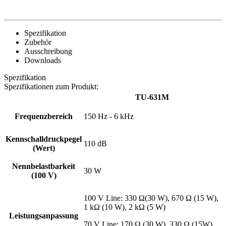
Spezifikation
Zubehör
Ausschreibung
Downloads
Spezifikation
Spezifikationen zum Produkt:
TU-631M
Frequenzbereich
150 Hz - 6 kHz
Kennschalldruckpegel
110 dB
(Wert)
Nennbelastbarkeit
30 W
(100 V)
100 V Line: 330 Ω(30 W), 670 Ω (15 W),
1 kΩ (10 W), 2 kΩ (5 W)
Leistungsanpassung
70 V Line: 170 Ω (30 W), 330 Ω (15W),