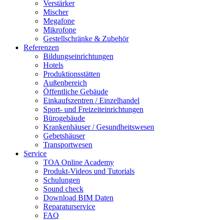
Verstärker
Mischer
Megafone
Mikrofone
Gestellschränke & Zubehör
Referenzen
Bildungseinrichtungen
Hotels
Produktionsstätten
Außenbereich
Öffentliche Gebäude
Einkaufszentren / Einzelhandel
Sport- und Freizeiteinrichtungen
Bürogebäude
Krankenhäuser / Gesundheitswesen
Gebetshäuser
Transportwesen
Service
TOA Online Academy
Produkt-Videos und Tutorials
Schulungen
Sound check
Download BIM Daten
Reparaturservice
FAQ