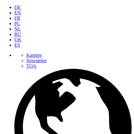
DE
EN
FR
PL
NL
RU
UK
ES
Karriere
Newsletter
TOA