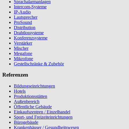
Sprachalarmanlagen
Intercom-Systeme
IP-Audio
Lautsprecher
ProSound
Distribution
Drahtlossysteme
Konferenzsysteme
Verstärker
Mischer
Megafone
Mikrofone
Gestellschränke & Zubehör
Referenzen
Bildungseinrichtungen
Hotels
Produktionsstätten
Außenbereich
Öffentliche Gebäude
Einkaufszentren / Einzelhandel
Sport- und Freizeiteinrichtungen
Bürogebäude
Krankenhäuser / Gesundheitswesen