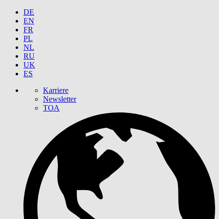
DE
EN
FR
PL
NL
RU
UK
ES
Karriere
Newsletter
TOA