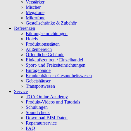
Verstärker
Mischer
Megafone
Mikrofone
Gestellschränke & Zubehör
Referenzen
Bildungseinrichtungen
Hotels
Produktionsstätten
Außenbereich
Öffentliche Gebäude
Einkaufszentren / Einzelhandel
Sport- und Freizeiteinrichtungen
Bürogebäude
Krankenhäuser / Gesundheitswesen
Gebetshäuser
Transportwesen
Service
TOA Online Academy
Produkt-Videos und Tutorials
Schulungen
Sound check
Download BIM Daten
Reparaturservice
FAQ