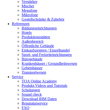
Verstärker
Mischer
Megafone
Mikrofone
Gestellschränke & Zubehör
Referenzen
Bildungseinrichtungen
Hotels
Produktionsstätten
Außenbereich
Öffentliche Gebäude
Einkaufszentren / Einzelhandel
Sport- und Freizeiteinrichtungen
Bürogebäude
Krankenhäuser / Gesundheitswesen
Gebetshäuser
Transportwesen
Service
TOA Online Academy
Produkt-Videos und Tutorials
Schulungen
Sound check
Download BIM Daten
Reparaturservice
FAQ