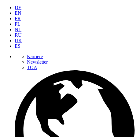
DE
EN
FR
PL
NL
RU
UK
ES
Karriere
Newsletter
TOA