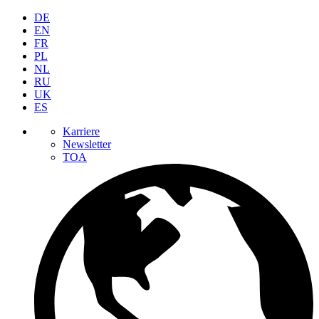
DE
EN
FR
PL
NL
RU
UK
ES
Karriere
Newsletter
TOA