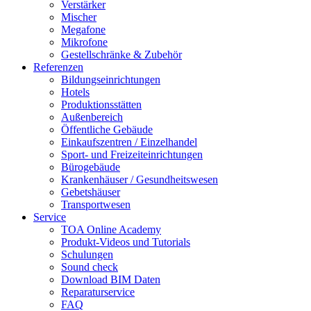
Verstärker
Mischer
Megafone
Mikrofone
Gestellschränke & Zubehör
Referenzen
Bildungseinrichtungen
Hotels
Produktionsstätten
Außenbereich
Öffentliche Gebäude
Einkaufszentren / Einzelhandel
Sport- und Freizeiteinrichtungen
Bürogebäude
Krankenhäuser / Gesundheitswesen
Gebetshäuser
Transportwesen
Service
TOA Online Academy
Produkt-Videos und Tutorials
Schulungen
Sound check
Download BIM Daten
Reparaturservice
FAQ