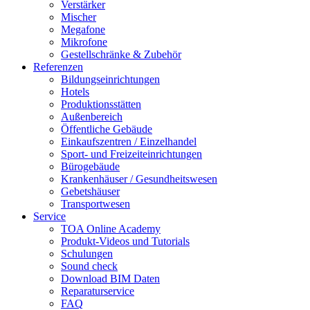
Verstärker
Mischer
Megafone
Mikrofone
Gestellschränke & Zubehör
Referenzen
Bildungseinrichtungen
Hotels
Produktionsstätten
Außenbereich
Öffentliche Gebäude
Einkaufszentren / Einzelhandel
Sport- und Freizeiteinrichtungen
Bürogebäude
Krankenhäuser / Gesundheitswesen
Gebetshäuser
Transportwesen
Service
TOA Online Academy
Produkt-Videos und Tutorials
Schulungen
Sound check
Download BIM Daten
Reparaturservice
FAQ