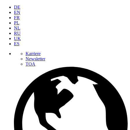
DE
EN
FR
PL
NL
RU
UK
ES
Karriere
Newsletter
TOA