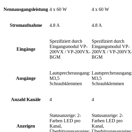
Nennausgangsleistung
4 x 60 W
4 x 60 W
Stromaufnahme
4.8 A
4.8 A
Spezifiziert durch
Spezifiziert durch
Eingangsmodul VP-
Eingangsmodul VP-
Eingänge
200VX / VP-200VX-
200VX / VP-200VX
BGM
BGM
Lautsprecherausgang:
Lautsprecherausgang
Ausgänge
M3,5
M3,5
Schraubklemmen
Schraubklemmen
Anzahl Kanäle
4
4
Statusanzeige: 2-
Statusanzeige: 2-
Farben LED pro
Farben LED pro
Anzeigen
Kanal,
Kanal,
Überhitzungsanzeige:
Überhitzungsanzeige: