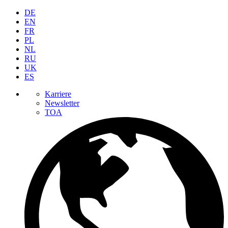
DE
EN
FR
PL
NL
RU
UK
ES
Karriere
Newsletter
TOA