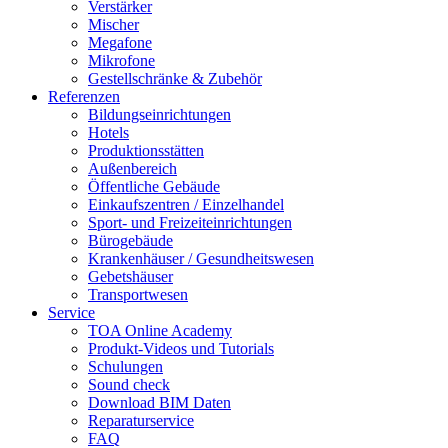
Verstärker
Mischer
Megafone
Mikrofone
Gestellschränke & Zubehör
Referenzen
Bildungseinrichtungen
Hotels
Produktionsstätten
Außenbereich
Öffentliche Gebäude
Einkaufszentren / Einzelhandel
Sport- und Freizeiteinrichtungen
Bürogebäude
Krankenhäuser / Gesundheitswesen
Gebetshäuser
Transportwesen
Service
TOA Online Academy
Produkt-Videos und Tutorials
Schulungen
Sound check
Download BIM Daten
Reparaturservice
FAQ