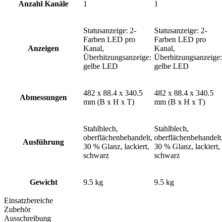
Anzahl Kanäle
1
1
Statusanzeige: 2-
Statusanzeige: 2-
Farben LED pro
Farben LED pro
Anzeigen
Kanal,
Kanal,
Überhitzungsanzeige:
Überhitzungsanzeige:
gelbe LED
gelbe LED
482 x 88.4 x 340.5
482 x 88.4 x 340.5
Abmessungen
mm (B x H x T)
mm (B x H x T)
Stahlblech,
Stahlblech,
oberflächenbehandelt,
oberflächenbehandelt
Ausführung
30 % Glanz, lackiert,
30 % Glanz, lackiert,
schwarz
schwarz
Gewicht
9.5 kg
9.5 kg
Einsatzbereiche
Zubehör
Ausschreibung