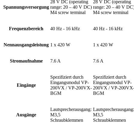
28 V DC (operating
28 V DC (operating
Spannungsversorgung
range: 20 – 40 V DC)
range: 20 – 40 V DC
M4 screw terminal
M4 screw terminal
Frequenzbereich
40 Hz - 16 kHz
40 Hz - 16 kHz
Nennausgangsleistung
1 x 420 W
1 x 420 W
Stromaufnahme
7.6 A
7.6 A
Spezifiziert durch
Spezifiziert durch
Eingangsmodul VP-
Eingangsmodul VP-
Eingänge
200VX / VP-200VX-
200VX / VP-200VX
BGM
BGM
Lautsprecherausgang:
Lautsprecherausgang
Ausgänge
M3,5
M3,5
Schraubklemmen
Schraubklemmen