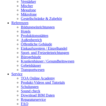
Verstärker
Mischer
Megafone
Mikrofone
Gestellschränke & Zubehör
Referenzen
Bildungseinrichtungen
Hotels
Produktionsstätten
Außenbereich
Öffentliche Gebäude
Einkaufszentren / Einzelhandel
Sport- und Freizeiteinrichtungen
Bürogebäude
Krankenhäuser / Gesundheitswesen
Gebetshäuser
Transportwesen
Service
TOA Online Academy
Produkt-Videos und Tutorials
Schulungen
Sound check
Download BIM Daten
Reparaturservice
FAQ