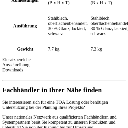
Abmessungen
(B x H x T)
(B x H x T)
Stahlblech,
Stahlblech,
oberflächenbehandelt,
oberflächenbehandel
Ausführung
30 % Glanz, lackiert,
30 % Glanz, lackiert
schwarz
schwarz
Gewicht
7.7 kg
7.3 kg
Einsatzbereiche
Ausschreibung
Downloads
Fachhändler in Ihrer Nähe finden
Sie interessieren sich für eine TOA Lösung oder benötigen
Unterstützung bei der Planung Ihres Projekts?
Unser nationales Netzwerk aus qualifizierten Fachhändlern und
Systempartnern berät Sie kompetent zu unseren Produkten und
unterstützt Sie von der Planung bis zur Umsetzung.