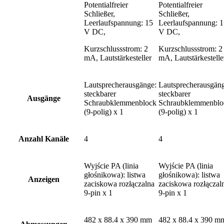
Potentialfreier
Potentialfreier
Schließer,
Schließer,
Leerlaufspannung: 15
Leerlaufspannung: 
V DC,
V DC,
Kurzschlussstrom: 2
Kurzschlussstrom: 2
mA, Lautstärkesteller
mA, Lautstärkestelle
Lautsprecherausgänge:
Lautsprecherausgän
steckbarer
steckbarer
Ausgänge
Schraubklemmenblock
Schraubklemmenblo
(9-polig) x 1
(9-polig) x 1
Anzahl Kanäle
4
4
Wyjście PA (linia
Wyjście PA (linia
głośnikowa): listwa
głośnikowa): listwa
Anzeigen
zaciskowa rozłączalna
zaciskowa rozłączal
9-pin x 1
9-pin x 1
482 x 88.4 x 390 mm
482 x 88.4 x 390 m