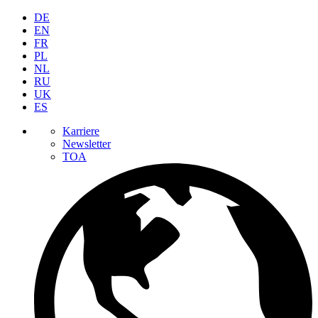
DE
EN
FR
PL
NL
RU
UK
ES
Karriere
Newsletter
TOA