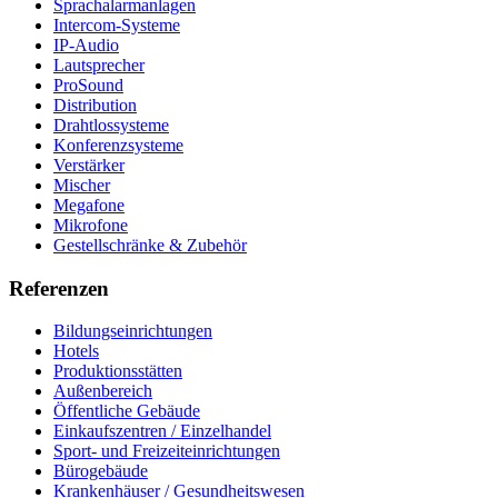
Sprachalarmanlagen
Intercom-Systeme
IP-Audio
Lautsprecher
ProSound
Distribution
Drahtlossysteme
Konferenzsysteme
Verstärker
Mischer
Megafone
Mikrofone
Gestellschränke & Zubehör
Referenzen
Bildungseinrichtungen
Hotels
Produktionsstätten
Außenbereich
Öffentliche Gebäude
Einkaufszentren / Einzelhandel
Sport- und Freizeiteinrichtungen
Bürogebäude
Krankenhäuser / Gesundheitswesen