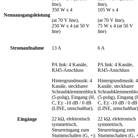
line),
line),
350 W x 4
105 W x 4
Nennausgangsleistung
(at 70 V line),
(at 70 V line),
250 W x 4 (at 50 V
75 W x 4 (at 50 V
line)
line)
Stromaufnahme
13 A
6 A
PA link: 4 Kanäle,
PA link: 4 Kanäle,
RJ45-Anschluss
RJ45-Anschluss
Hintergrundmusik: 4
Hintergrundmusik: 4
Kanäle, steckbarer
Kanäle, steckbarer
Schraubklemmenblock
Schraubklemmenblo
(5-polig), Eingang (H,
(5-polig), Eingang (
C, E): -10 dB / 0 dB
C, E): -10 dB / 0 dB
(LINE, umschaltbar),
(LINE, umschaltbar)
22 kΩ, elektronisch
22 kΩ, elektronisch
Eingänge
symmetrisch,
symmetrisch,
Steuereingang zum
Steuereingang zum
Stummschalten (G, +):
Stummschalten (G, +