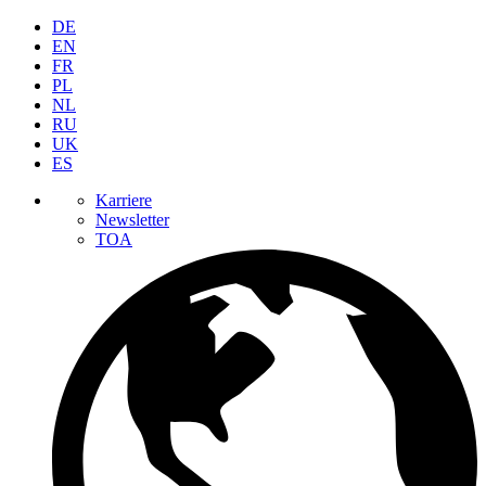
DE
EN
FR
PL
NL
RU
UK
ES
Karriere
Newsletter
TOA