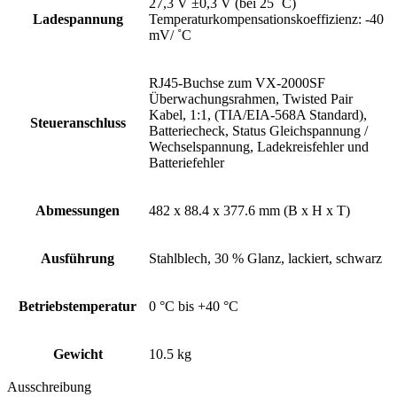
27,3 V ±0,3 V (bei 25 ˚C)
Ladespannung
Temperaturkompensationskoeffizienz: -40
mV/ ˚C
RJ45-Buchse zum VX-2000SF
Überwachungsrahmen,
Twisted Pair
Kabel, 1:1,
(TIA/EIA-568A Standard),
Steueranschluss
Batteriecheck,
Status Gleichspannung /
Wechselspannung,
Ladekreisfehler und
Batteriefehler
Abmessungen
482 x 88.4 x 377.6 mm (B x H x T)
Ausführung
Stahlblech, 30 % Glanz, lackiert, schwarz
Betriebstemperatur
0 °C bis +40 °C
Gewicht
10.5 kg
Ausschreibung