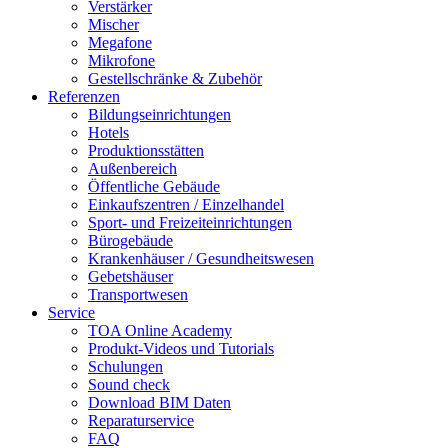
Verstärker
Mischer
Megafone
Mikrofone
Gestellschränke & Zubehör
Referenzen
Bildungseinrichtungen
Hotels
Produktionsstätten
Außenbereich
Öffentliche Gebäude
Einkaufszentren / Einzelhandel
Sport- und Freizeiteinrichtungen
Bürogebäude
Krankenhäuser / Gesundheitswesen
Gebetshäuser
Transportwesen
Service
TOA Online Academy
Produkt-Videos und Tutorials
Schulungen
Sound check
Download BIM Daten
Reparaturservice
FAQ