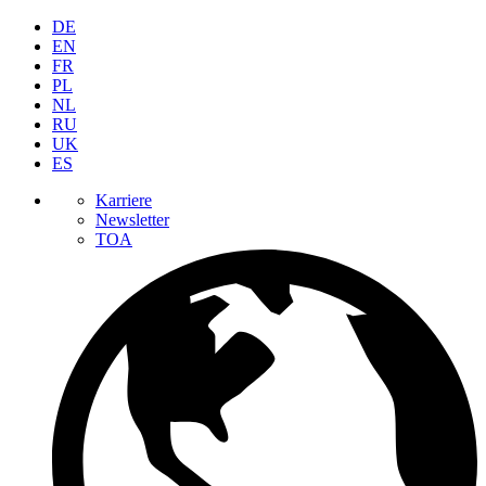
DE
EN
FR
PL
NL
RU
UK
ES
Karriere
Newsletter
TOA