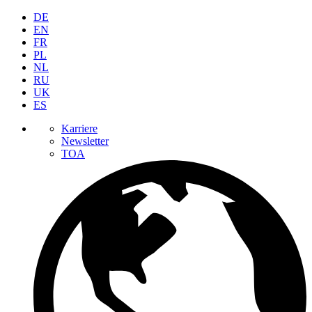
DE
EN
FR
PL
NL
RU
UK
ES
Karriere
Newsletter
TOA