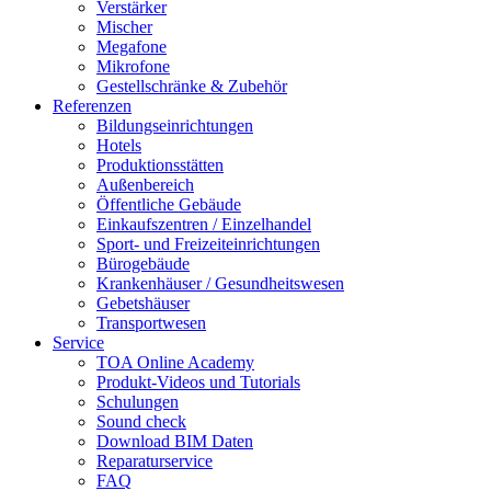
Verstärker
Mischer
Megafone
Mikrofone
Gestellschränke & Zubehör
Referenzen
Bildungseinrichtungen
Hotels
Produktionsstätten
Außenbereich
Öffentliche Gebäude
Einkaufszentren / Einzelhandel
Sport- und Freizeiteinrichtungen
Bürogebäude
Krankenhäuser / Gesundheitswesen
Gebetshäuser
Transportwesen
Service
TOA Online Academy
Produkt-Videos und Tutorials
Schulungen
Sound check
Download BIM Daten
Reparaturservice
FAQ