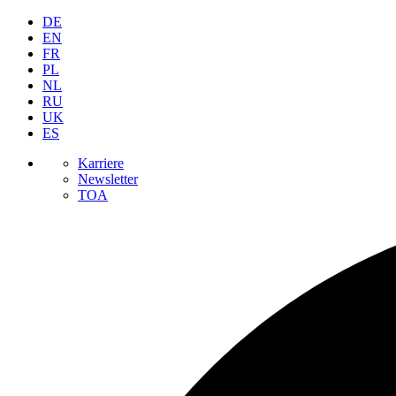
DE
EN
FR
PL
NL
RU
UK
ES
Karriere
Newsletter
TOA