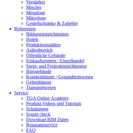
Verstärker
Mischer
Megafone
Mikrofone
Gestellschränke & Zubehör
Referenzen
Bildungseinrichtungen
Hotels
Produktionsstätten
Außenbereich
Öffentliche Gebäude
Einkaufszentren / Einzelhandel
Sport- und Freizeiteinrichtungen
Bürogebäude
Krankenhäuser / Gesundheitswesen
Gebetshäuser
Transportwesen
Service
TOA Online Academy
Produkt-Videos und Tutorials
Schulungen
Sound check
Download BIM Daten
Reparaturservice
FAQ