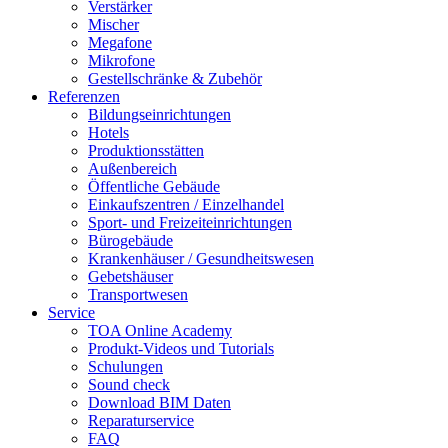
Verstärker
Mischer
Megafone
Mikrofone
Gestellschränke & Zubehör
Referenzen
Bildungseinrichtungen
Hotels
Produktionsstätten
Außenbereich
Öffentliche Gebäude
Einkaufszentren / Einzelhandel
Sport- und Freizeiteinrichtungen
Bürogebäude
Krankenhäuser / Gesundheitswesen
Gebetshäuser
Transportwesen
Service
TOA Online Academy
Produkt-Videos und Tutorials
Schulungen
Sound check
Download BIM Daten
Reparaturservice
FAQ