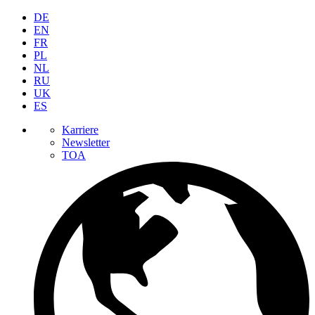
DE
EN
FR
PL
NL
RU
UK
ES
Karriere
Newsletter
TOA