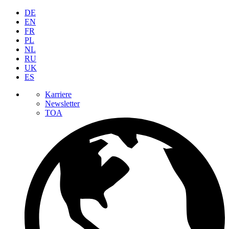
DE
EN
FR
PL
NL
RU
UK
ES
Karriere
Newsletter
TOA