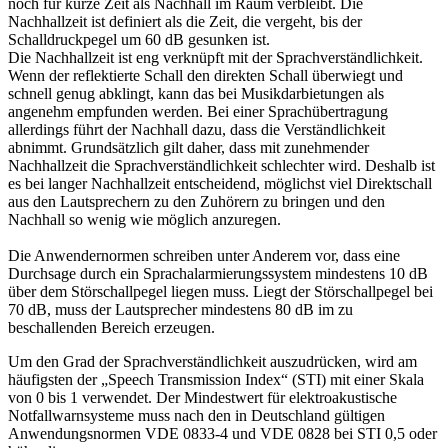
noch für kurze Zeit als Nachhall im Raum verbleibt. Die
Nachhallzeit ist definiert als die Zeit, die vergeht, bis der
Schalldruckpegel um 60 dB gesunken ist.
Die Nachhallzeit ist eng verknüpft mit der Sprachverständlichkeit.
Wenn der reflektierte Schall den direkten Schall überwiegt und
schnell genug abklingt, kann das bei Musikdarbietungen als
angenehm empfunden werden. Bei einer Sprachübertragung
allerdings führt der Nachhall dazu, dass die Verständlichkeit
abnimmt. Grundsätzlich gilt daher, dass mit zunehmender
Nachhallzeit die Sprachverständlichkeit schlechter wird. Deshalb ist
es bei langer Nachhallzeit entscheidend, möglichst viel Direktschall
aus den Lautsprechern zu den Zuhörern zu bringen und den
Nachhall so wenig wie möglich anzuregen.
Die Anwendernormen schreiben unter Anderem vor, dass eine
Durchsage durch ein Sprachalarmierungssystem mindestens 10 dB
über dem Störschallpegel liegen muss. Liegt der Störschallpegel bei
70 dB, muss der Lautsprecher mindestens 80 dB im zu
beschallenden Bereich erzeugen.
Um den Grad der Sprachverständlichkeit auszudrücken, wird am
häufigsten der „Speech Transmission Index“ (STI) mit einer Skala
von 0 bis 1 verwendet. Der Mindestwert für elektroakustische
Notfallwarnsysteme muss nach den in Deutschland gültigen
Anwendungsnormen VDE 0833-4 und VDE 0828 bei STI 0,5 oder