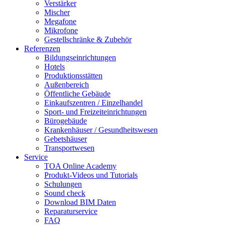
Verstärker
Mischer
Megafone
Mikrofone
Gestellschränke & Zubehör
Referenzen
Bildungseinrichtungen
Hotels
Produktionsstätten
Außenbereich
Öffentliche Gebäude
Einkaufszentren / Einzelhandel
Sport- und Freizeiteinrichtungen
Bürogebäude
Krankenhäuser / Gesundheitswesen
Gebetshäuser
Transportwesen
Service
TOA Online Academy
Produkt-Videos und Tutorials
Schulungen
Sound check
Download BIM Daten
Reparaturservice
FAQ