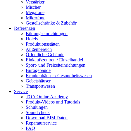
Verstärker
Mischer
Megafone
Mikrofone
Gestellschränke & Zubehör
Referenzen
Bildungseinrichtungen
Hotels
Produktionsstätten
Außenbereich
Öffentliche Gebäude
Einkaufszentren / Einzelhandel
Sport- und Freizeiteinrichtungen
Bürogebäude
Krankenhäuser / Gesundheitswesen
Gebetshäuser
Transportwesen
Service
TOA Online Academy
Produkt-Videos und Tutorials
Schulungen
Sound check
Download BIM Daten
Reparaturservice
FAQ