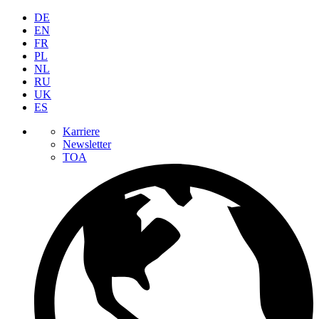
DE
EN
FR
PL
NL
RU
UK
ES
Karriere
Newsletter
TOA