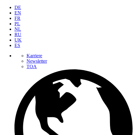
DE
EN
FR
PL
NL
RU
UK
ES
Karriere
Newsletter
TOA