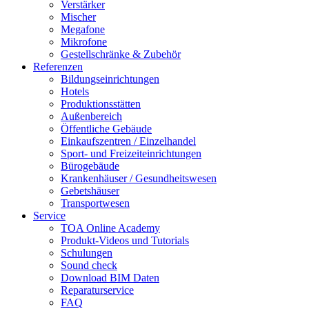
Verstärker
Mischer
Megafone
Mikrofone
Gestellschränke & Zubehör
Referenzen
Bildungseinrichtungen
Hotels
Produktionsstätten
Außenbereich
Öffentliche Gebäude
Einkaufszentren / Einzelhandel
Sport- und Freizeiteinrichtungen
Bürogebäude
Krankenhäuser / Gesundheitswesen
Gebetshäuser
Transportwesen
Service
TOA Online Academy
Produkt-Videos und Tutorials
Schulungen
Sound check
Download BIM Daten
Reparaturservice
FAQ