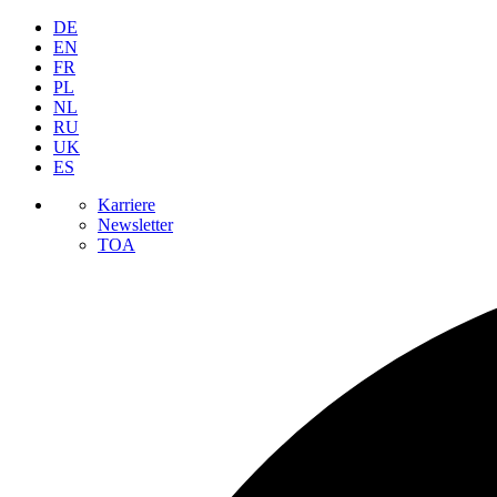
DE
EN
FR
PL
NL
RU
UK
ES
Karriere
Newsletter
TOA