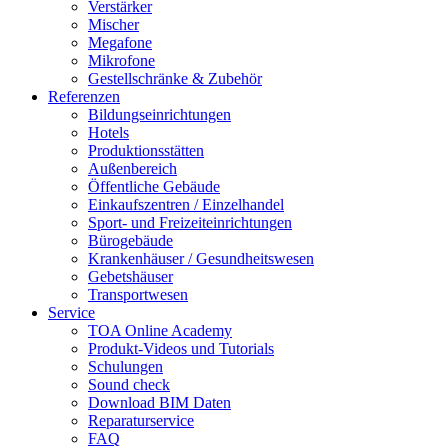
Verstärker
Mischer
Megafone
Mikrofone
Gestellschränke & Zubehör
Referenzen
Bildungseinrichtungen
Hotels
Produktionsstätten
Außenbereich
Öffentliche Gebäude
Einkaufszentren / Einzelhandel
Sport- und Freizeiteinrichtungen
Bürogebäude
Krankenhäuser / Gesundheitswesen
Gebetshäuser
Transportwesen
Service
TOA Online Academy
Produkt-Videos und Tutorials
Schulungen
Sound check
Download BIM Daten
Reparaturservice
FAQ