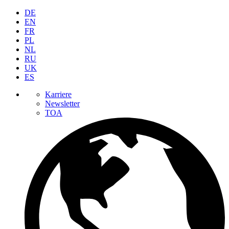
DE
EN
FR
PL
NL
RU
UK
ES
Karriere
Newsletter
TOA