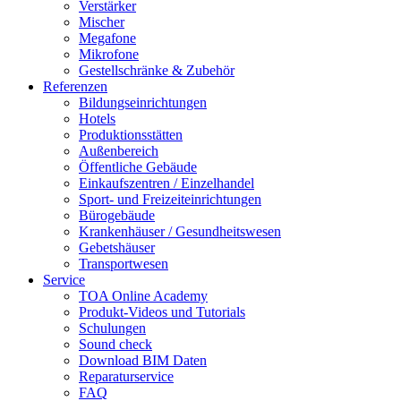
Verstärker
Mischer
Megafone
Mikrofone
Gestellschränke & Zubehör
Referenzen
Bildungseinrichtungen
Hotels
Produktionsstätten
Außenbereich
Öffentliche Gebäude
Einkaufszentren / Einzelhandel
Sport- und Freizeiteinrichtungen
Bürogebäude
Krankenhäuser / Gesundheitswesen
Gebetshäuser
Transportwesen
Service
TOA Online Academy
Produkt-Videos und Tutorials
Schulungen
Sound check
Download BIM Daten
Reparaturservice
FAQ