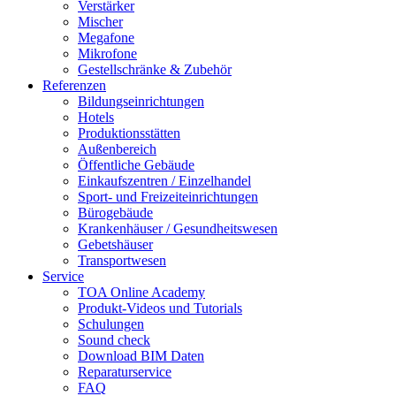
Verstärker
Mischer
Megafone
Mikrofone
Gestellschränke & Zubehör
Referenzen
Bildungseinrichtungen
Hotels
Produktionsstätten
Außenbereich
Öffentliche Gebäude
Einkaufszentren / Einzelhandel
Sport- und Freizeiteinrichtungen
Bürogebäude
Krankenhäuser / Gesundheitswesen
Gebetshäuser
Transportwesen
Service
TOA Online Academy
Produkt-Videos und Tutorials
Schulungen
Sound check
Download BIM Daten
Reparaturservice
FAQ