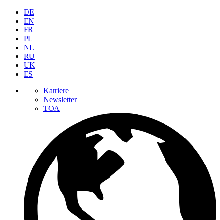
DE
EN
FR
PL
NL
RU
UK
ES
Karriere
Newsletter
TOA