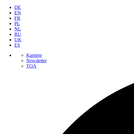
DE
EN
FR
PL
NL
RU
UK
ES
Karriere
Newsletter
TOA