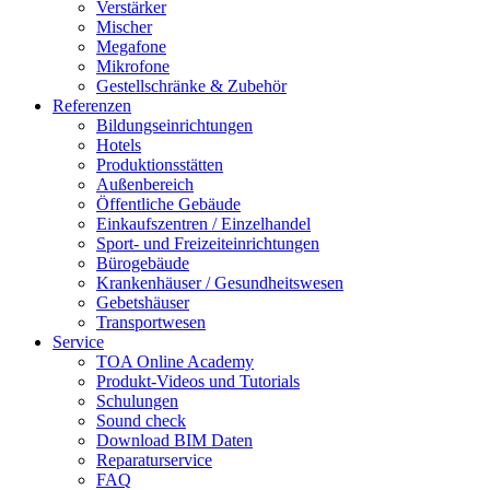
Verstärker
Mischer
Megafone
Mikrofone
Gestellschränke & Zubehör
Referenzen
Bildungseinrichtungen
Hotels
Produktionsstätten
Außenbereich
Öffentliche Gebäude
Einkaufszentren / Einzelhandel
Sport- und Freizeiteinrichtungen
Bürogebäude
Krankenhäuser / Gesundheitswesen
Gebetshäuser
Transportwesen
Service
TOA Online Academy
Produkt-Videos und Tutorials
Schulungen
Sound check
Download BIM Daten
Reparaturservice
FAQ