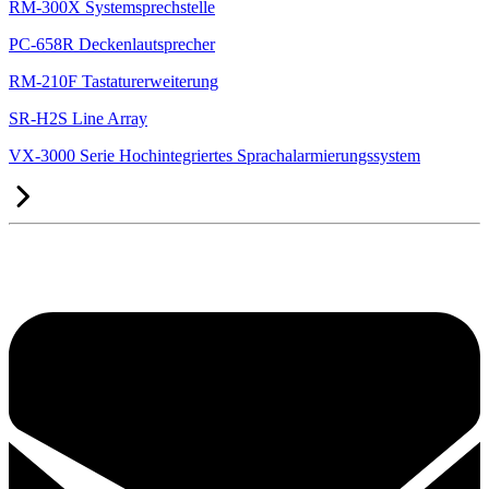
RM-300X Systemsprechstelle
PC-658R Deckenlautsprecher
RM-210F Tastaturerweiterung
SR-H2S Line Array
VX-3000 Serie Hochintegriertes Sprachalarmierungssystem