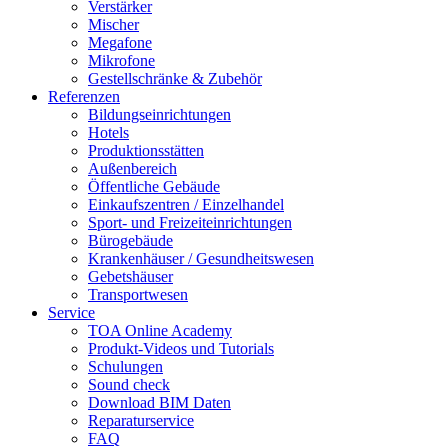
Verstärker
Mischer
Megafone
Mikrofone
Gestellschränke & Zubehör
Referenzen
Bildungseinrichtungen
Hotels
Produktionsstätten
Außenbereich
Öffentliche Gebäude
Einkaufszentren / Einzelhandel
Sport- und Freizeiteinrichtungen
Bürogebäude
Krankenhäuser / Gesundheitswesen
Gebetshäuser
Transportwesen
Service
TOA Online Academy
Produkt-Videos und Tutorials
Schulungen
Sound check
Download BIM Daten
Reparaturservice
FAQ