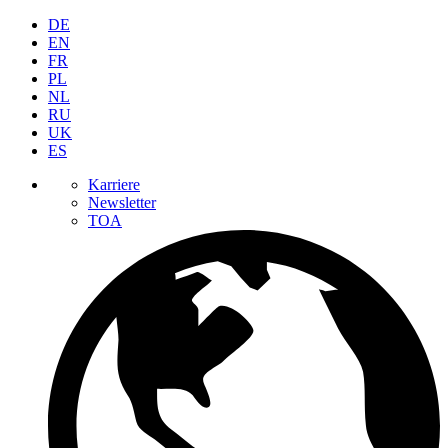
DE
EN
FR
PL
NL
RU
UK
ES
Karriere
Newsletter
TOA